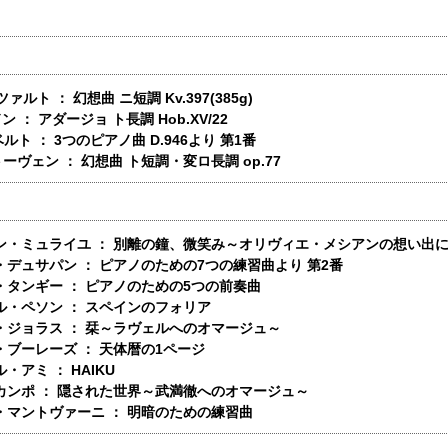
ツァルト ： 幻想曲 ニ短調 Kv.397(385g)
ドン ： アダージョ ト長調 Hob.XV/22
ベルト ： 3つのピアノ曲 D.946より 第1番
ートーヴェン ： 幻想曲 ト短調・変ロ長調 op.77
ン・ミュライユ ： 別離の鐘、微笑み～オリヴィエ・メシアンの想い出
・デュサパン ： ピアノのための7つの練習曲より 第2番
・タンギー ： ピアノのための5つの前奏曲
ル・ペソン ： スペインのフォリア
・ジョラス ： 栞～ラヴェルへのオマージュ～
・ブーレーズ ： 天体暦の1ページ
・アミ ： HAIKU
カンポ ： 隠された世界～武満徹へのオマージュ～
・マントヴァーニ ： 明暗のための練習曲