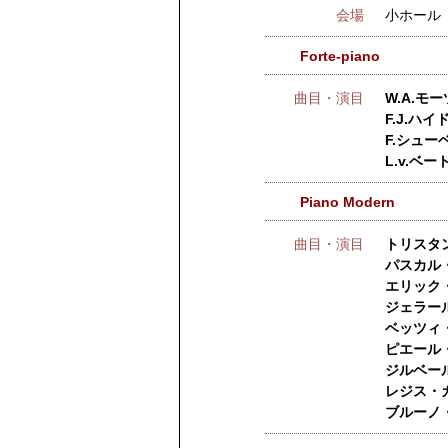
会場
小ホール
Forte-piano
曲目・演目
W.A.モー
F.J.ハイ
F.シュー
L.v.ベ
Piano Modern
曲目・演目
トリスタ
パスカル
エリック
ジェラー
ベッツィ
ピエール
ジルベール
レジス・
ブルーノ