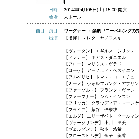
日時
2014年04月05日(土) 15:00 開演
会場
大ホール
曲目・演目
ワーグナー ： 楽劇『ニーベルングの
出演
【指揮】
マレク・ヤノフスキ
【ヴォータン】
エギルス・シリンス
【ドンナー】
ボアズ・ダニエル
【フロー】
マリウス・ヴラド
【ローゲ】
アーノルド・ベズイエン
【アルベリヒ】
トマス・コニエチュ
【ミーメ】
ヴォルフガング・アブリ
【ファーゾルト】
フランク・ヴァン・
【ファーフナー】
シム・インスン
【フリッカ】
クラウディア・マーン
【フライア】
藤谷 佳奈枝
【エルダ】
エリーザベト・クールマ
【ヴォークリンデ】
小川 里美
【ヴェルグンデ】
秋本 悠希
【フロースヒルデ】
金子 美香