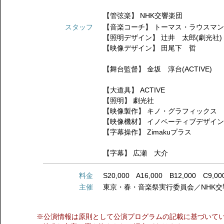
【管弦楽】
NHK交響楽団
スタッフ
【音楽コーチ】
トーマス・ラウスマ
【照明デザイン】
辻井 太郎(劇光社)
【映像デザイン】
田尾下 哲
【舞台監督】
金坂 淳台(ACTIVE)
【大道具】
ACTIVE
【照明】
劇光社
【映像製作】
キノ・グラフィックス
【映像機材】
イノベーティブデザイ
【字幕操作】
Zimakuプラス
【字幕】
広瀬 大介
料金
S20,000 A16,000 B12,000 C9,0
主催
東京・春・音楽祭実行委員会／NHK
※公演情報は原則として公演プログラムの記載に基づいて