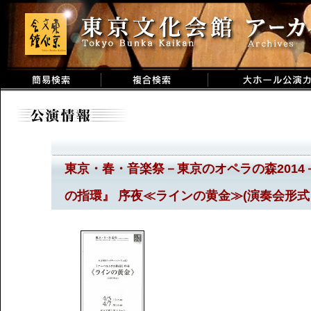
東京・春・音楽祭－東京のオペラの森2014－
の指環』 序夜≪ラインの黄金≫(演奏会形式