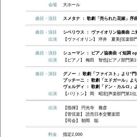
会場
大ホール
曲目・演目
スメタナ ： 歌劇「売られた花嫁」序
曲目・演目
シベリウス ： ヴァイオリン協奏曲 ニ短調
出演
【ヴァイオリン】
坪井 夏美[弦楽部
曲目・演目
シューマン ： ピアノ協奏曲 イ短調 op
出演
【ピアノ】
梅田 智也[ピアノ部門第1
曲目・演目
グノー ： 歌劇「ファイスト」より“門
プッチーニ ： 歌劇「エドガール」よ
ヴェルディ ： 歌劇「ドン・カルロ」
出演
【バリトン】
岡 昭宏[声楽部門第1位
出演
【指揮】
円光寺 雅彦
【管弦楽】
読売日本交響楽団
【司会】
朝岡 聡
料金
指定2,000