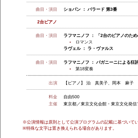
曲目・演目
ショパン ： バラード 第3番
2台ピアノ
曲目・演目
ラフマニノフ ： 「2台のピアノのため
ロマンス
ラヴェル ： ラ・ヴァルス
曲目・演目
ラフマニノフ ： パガニーニによる狂詩
第18変奏
出演
【ピアノ】
泊 真美子、岡本 麻子
料金
自由500
主催
東京都／東京文化会館・東京文化発信
※公演情報は原則として公演プログラムの記載に基づいて
※特殊な文字は置き換えられる場合があります。