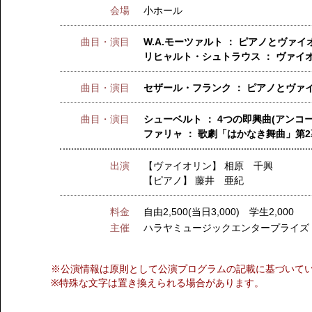
会場
小ホール
曲目・演目
W.A.モーツァルト ： ピアノとヴァイオ
リヒャルト・シュトラウス ： ヴァイ
曲目・演目
セザール・フランク ： ピアノとヴァ
曲目・演目
シューベルト ： 4つの即興曲(アンコー
ファリャ ： 歌劇「はかなき舞曲」第2
出演
【ヴァイオリン】
相原 千興
【ピアノ】
藤井 亜紀
料金
自由2,500(当日3,000) 学生2,000
主催
ハラヤミュージックエンタープライズ
※公演情報は原則として公演プログラムの記載に基づいて
※特殊な文字は置き換えられる場合があります。