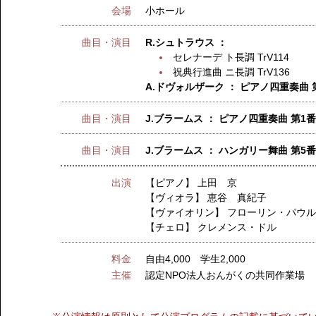
会場
小ホール
曲目・演目
R.シュトラウス ：
セレナーデ ト長調 TrV114
祝典行進曲 ニ長調 TrV136
A.ドヴォルザーク ： ピアノ四重奏曲 第
曲目・演目
J.ブラームス ： ピアノ四重奏曲 第1番
曲目・演目
J.ブラームス ： ハンガリー舞曲 第
出演
【ピアノ】
上田 京
【ヴィオラ】
恵谷 真紀子
【ヴァイオリン】
フローリン・パウ
【チェロ】
クレメンス・ドル
料金
自由4,000 学生2,000
主催
認定NPO法人おんがくの共同作業場