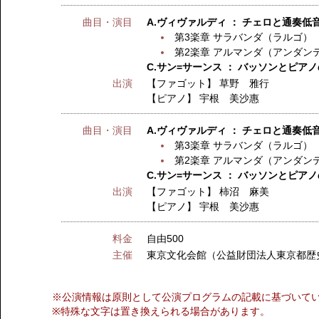
曲目・演目
A.ヴィヴァルディ ： チェロと通奏低音
第3楽章 サラバンダ（ラルゴ）
第2楽章 アルマンダ（アンダン
C.サン=サーンス ： バッソンとピアノの
出演
【ファゴット】
草野 雅行
【ピアノ】
宇根 美沙惠
曲目・演目
A.ヴィヴァルディ ： チェロと通奏低音
第3楽章 サラバンダ（ラルゴ）
第2楽章 アルマンダ（アンダン
C.サン=サーンス ： バッソンとピアノの
出演
【ファゴット】
柿沼 麻美
【ピアノ】
宇根 美沙惠
料金
自由500
主催
東京文化会館（公益財団法人東京都歴
※公演情報は原則として公演プログラムの記載に基づいて
※特殊な文字は置き換えられる場合があります。