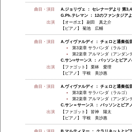
曲目・演目
A.ジョリヴェ ： セレナーデより 第3,
G.Ph.テレマン ： 12のファンタジア
出演
【オーボエ】
副田 真之介
【ピアノ】
菊池 広輔
曲目・演目
A.ヴィヴァルディ ： チェロと通奏低音
第3楽章 サラバンダ（ラルゴ）
第2楽章 アルマンダ（アンダン
C.サン=サーンス ： バッソンとピアノの
出演
【ファゴット】
栗林 愛理
【ピアノ】
宇根 美沙惠
曲目・演目
A.ヴィヴァルディ ： チェロと通奏低音
第3楽章 サラバンダ（ラルゴ）
第2楽章 アルマンダ（アンダン
C.サン＝サーンス ： バッソンとピアノの
出演
【ファゴット】
皆神 陽太
【ピアノ】
宇根 美沙惠
曲目・演目
B.マルティヌー ： クラリネットと