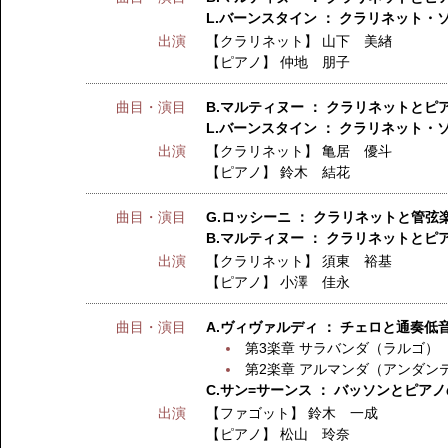
L.バーンスタイン ： クラリネット・
出演
【クラリネット】
山下 美緖
【ピアノ】
仲地 朋子
曲目・演目
B.マルティヌー ： クラリネットと
L.バーンスタイン ： クラリネット・
出演
【クラリネット】
亀居 優斗
【ピアノ】
鈴木 結花
曲目・演目
G.ロッシーニ ： クラリネットと管
B.マルティヌー ： クラリネットと
出演
【クラリネット】
須東 裕基
【ピアノ】
小澤 佳永
曲目・演目
A.ヴィヴァルディ ： チェロと通奏低音
第3楽章 サラバンダ（ラルゴ）
第2楽章 アルマンダ（アンダン
C.サン=サーンス ： バッソンとピアノの
出演
【ファゴット】
鈴木 一成
【ピアノ】
松山 玲奈