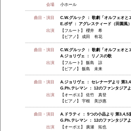
会場
小ホール
曲目・演目
C.W.グルック ： 歌劇「オルフェオと
E.ボザ ： アグレスティード（田園風） 
出演
【フルート】
櫻井 希
【ピアノ】
成田 有花
曲目・演目
C.W.グルック ： 歌劇「オルフェオと
A.ジョリヴェ ： リノスの歌
出演
【フルート】
飯島 諒
【ピアノ】
飯島 未来
曲目・演目
A.ジョリヴェ ： セレナーデより 第3,
G.Ph.テレマン ： 12のファンタジア
出演
【オーボエ】
佐竹 真登
【ピアノ】
宇根 美沙惠
曲目・演目
A.ドラティ ： 5つの小品より 第3,4,5
G.Ph.テレマン ： 12のファンタジアよ
出演
【オーボエ】
廣瀬 拓也