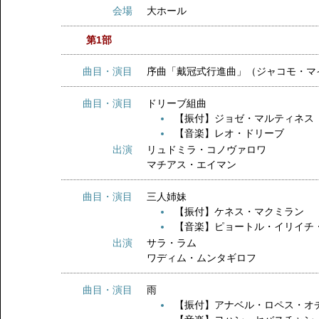
会場
大ホール
第1部
曲目・演目
序曲「戴冠式行進曲」（ジャコモ
曲目・演目
ドリーブ組曲
【振付】ジョゼ・マルティネス
【音楽】レオ・ドリーブ
出演
リュドミラ・コノヴァロワ
マチアス・エイマン
曲目・演目
三人姉妹
【振付】ケネス・マクミラン
【音楽】ピョートル・イリイチ
出演
サラ・ラム
ワディム・ムンタギロフ
曲目・演目
雨
【振付】アナベル・ロペス・オ