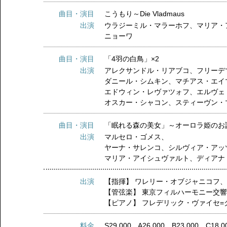
曲目・演目
こうもり～Die Vladmaus
出演
ウラジーミル・マラーホフ、マリア・
ニョーワ
曲目・演目
「4羽の白鳥」×2
出演
アレクサンドル・リアブコ、フリーデ
ダニール・シムキン、マチアス・エイ
エドウィン・レヴァツォフ、エルヴェ
オスカー・シャコン、スティーヴン・
曲目・演目
「眠れる森の美女」～オーロラ姫
出演
マルセロ・ゴメス、
ヤーナ・サレンコ、シルヴィア・アッ
マリア・アイシュヴァルト、ディアナ
出演
【指揮】
ワレリー・オブジャニコフ
【管弦楽】
東京フィルハーモニー交
【ピアノ】
フレデリック・ヴァイセ=
料金
S29,000 A26,000 B23,000 C18,0