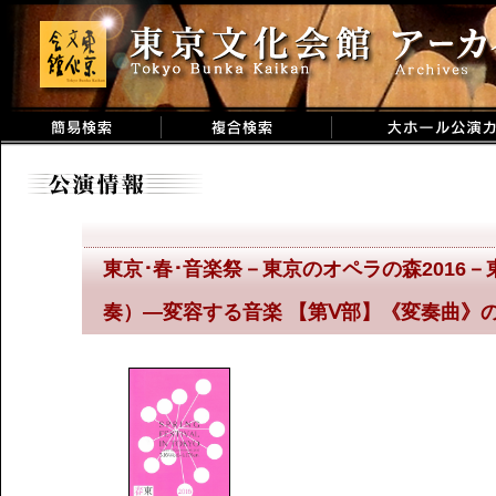
東京･春･音楽祭－東京のオペラの森2016－東京
奏）―変容する音楽 【第Ⅴ部】《変奏曲》