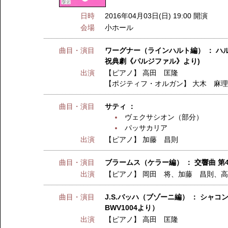
日時
2016年04月03日(日) 19:00 開演
会場
小ホール
曲目・演目
ワーグナー（ラインハルト編） ： ハ
祝典劇《パルジファル》より)
出演
【ピアノ】
高田 匡隆
【ポジティフ・オルガン】
大木 麻
曲目・演目
サティ ：
ヴェクサシオン（部分）
パッサカリア
出演
【ピアノ】
加藤 昌則
曲目・演目
ブラームス（ケラー編） ： 交響曲 第4番
出演
【ピアノ】
岡田 将、加藤 昌則、
曲目・演目
J.S.バッハ（ブゾーニ編） ： シャ
BWV1004より）
出演
【ピアノ】
高田 匡隆