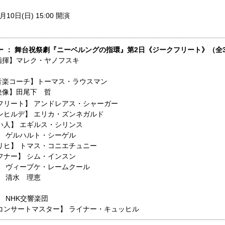
月10日(日) 15:00 開演
ー ： 舞台祝祭劇『ニーベルングの指環』第2日《ジークフリート》（全
指揮】マレク・ヤノフスキ
音楽コーチ】トーマス・ラウスマン
映像】田尾下 哲
フリート】
アンドレアス・シャーガー
ンヒルデ】
エリカ・ズンネガルド
い人】
エギルス・シリンス
】
ゲルハルト・シーゲル
リヒ】
トマス・コニエチュニー
フナー】
シム・インスン
】
ヴィーブケ・レームクール
】
清水 理恵
】
NHK交響楽団
コンサートマスター】
ライナー・キュッヒル