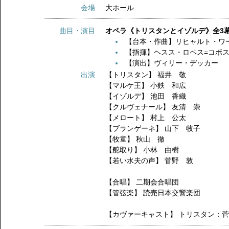
会場
大ホール
曲目・演目
オペラ《トリスタンとイゾルデ》全3
【台本・作曲】リヒャルト・ワ
【指揮】ヘスス・ロペス=コボ
【演出】ヴィリー・デッカー
出演
【トリスタン】
福井 敬
【マルケ王】
小鉄 和広
【イゾルデ】
池田 香織
【クルヴェナール】
友清 崇
【メロート】
村上 公太
【ブランゲーネ】
山下 牧子
【牧童】
秋山 徹
【舵取り】
小林 由樹
【若い水夫の声】
菅野 敦
【合唱】
二期会合唱団
【管弦楽】
読売日本交響楽団
【カヴァーキャスト】
トリスタン：