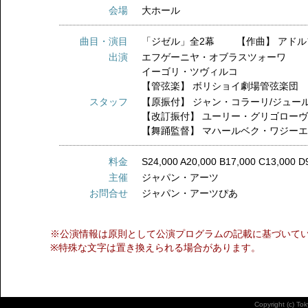
会場
大ホール
曲目・演目
「ジゼル」全2幕 【作曲】 アドル
出演
エフゲーニヤ・オブラスツォーワ
イーゴリ・ツヴィルコ
【管弦楽】
ボリショイ劇場管弦楽団
スタッフ
【原振付】
ジャン・コラーリ/ジュー
【改訂振付】
ユーリー・グリゴロー
【舞踊監督】
マハールベク・ワジー
料金
S24,000 A20,000 B17,000 C13,000 D
主催
ジャパン・アーツ
お問合せ
ジャパン・アーツぴあ
※公演情報は原則として公演プログラムの記載に基づいて
※特殊な文字は置き換えられる場合があります。
Copyright (c) To