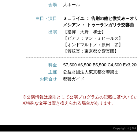
会場
大ホール
曲目・演目
ミュライユ ： 告別の鐘と微笑み～オリ
メシアン ： トゥーランガリラ交響曲
出演
【指揮：大野 和士】
【ピアノ：ヤン・ミヒールス】
【オンドマルトノ：原田 節】
【管弦楽：東京都交響楽団】
料金
S7,500 A6,500 B5,500 C4,500 Ex3,20
主催
公益財団法人東京都交響楽団
お問合せ
都響ガイド
※公演情報は原則として公演プログラムの記載に基づいて
※特殊な文字は置き換えられる場合があります。
Copyright (c) To