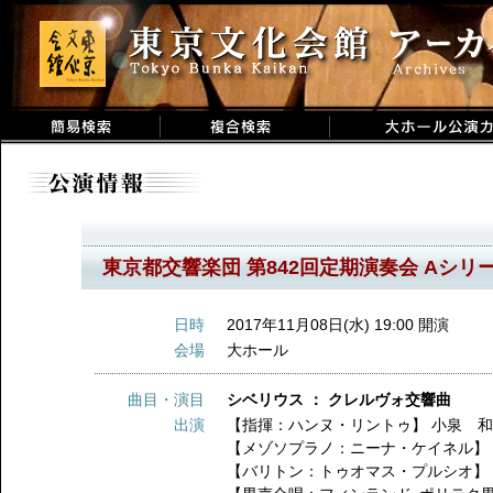
東京都交響楽団 第842回定期演奏会 Aシリ
日時
2017年11月08日(水) 19:00 開演
会場
大ホール
曲目・演目
シベリウス ： クレルヴォ交響曲
出演
【指揮：ハンヌ・リントゥ】
小泉 
【メゾソプラノ：ニーナ・ケイネル
【バリトン：トゥオマス・プルシオ】