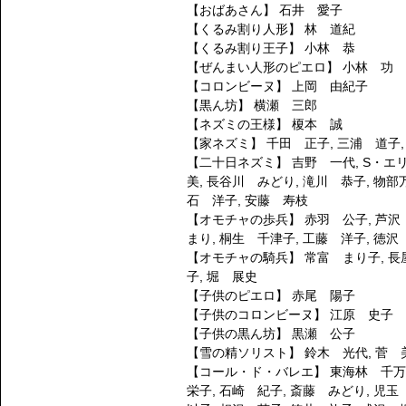
【おばあさん】
石井 愛子
【くるみ割り人形】
林 道紀
【くるみ割り王子】
小林 恭
【ぜんまい人形のピエロ】
小林 功
【コロンビーヌ】
上岡 由紀子
【黒ん坊】
横瀬 三郎
【ネズミの王様】
榎本 誠
【家ネズミ】
千田 正子
,
三浦 道子
【二十日ネズミ】
吉野 一代
,
S・エ
美
,
長谷川 みどり
,
滝川 恭子
,
物部
石 洋子
,
安藤 寿枝
【オモチャの歩兵】
赤羽 公子
,
芦沢
まり
,
桐生 千津子
,
工藤 洋子
,
徳沢
【オモチャの騎兵】
常富 まり子
,
長
子
,
堀 展史
【子供のピエロ】
赤尾 陽子
【子供のコロンビーヌ】
江原 史子
【子供の黒ん坊】
黒瀬 公子
【雪の精ソリスト】
鈴木 光代
,
菅 
【コール・ド・バレエ】
東海林 千
栄子
,
石崎 紀子
,
斎藤 みどり
,
児玉