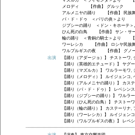
マズルカ ＜ライモンダ＞より 【
メロディ 【作曲】 グルック
アルメニヤの踊り 【作曲】 民族
バ・ド・ドゥ ＜パリの炎＞より 
ジプシーの踊り ＜ドン・キホーテ
ひん死の白鳥 【作曲】 サン・サ
輪の踊り ＜青銅の騎士＞より 【
ワーレシカ 【作曲】 ロシヤ民族
ワルプルギスの夜 【作曲】 グノ
出演
【踊り（アダージョ）】
チストーワ
,
【踊り（英雄的エチュード）】
ヤグ
【踊り（マズルカ）】
ワルラーモワ
,
【踊り（メロディ）】
ルイジェンコ
,
【踊り（アルメニヤの踊り）】
カス
【踊り（パ・ド・ドゥ）】
レベシン
【踊り（ジプシーの踊り）】
ワルラ
【踊り（ひん死の白鳥）】
チストー
【踊り（輪の踊り）】
カステーリナ
,
【踊り（ワーレシカ）】
ルイジェン
【踊り（ワルプルギスの夜）】
レペ
出演
【演奏】
東京交響楽団