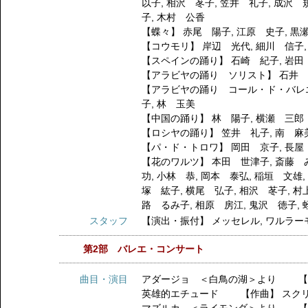
以子
,
相沢 苳子
,
笠井 礼子
,
成沢 
子
,
木村 公香
【蝶々】
赤尾 陽子
,
江原 史子
,
黒
【コウモリ】
岸辺 光代
,
細川 信子
【スペインの踊り】
石崎 紀子
,
岩田
【アラビヤの踊り ソリスト】
石井
【アラビヤの踊り コール・ド・バレ
子
,
林 玉美
【中国の踊り】
林 陽子
,
横瀬 三郎
【ロシヤの踊り】
笠井 礼子
,
南 麻
【パ・ド・トロワ】
岡田 京子
,
長屋
【花のワルツ】
本田 世津子
,
斎藤 
功
,
小林 恭
,
岡本 泰弘
,
稲垣 文雄
塚 紘子
,
横尾 弘子
,
相沢 苳子
,
村
路 るみ子
,
相原 房江
,
鬼沢 徳子
,
スタッフ
【演出・振付】
メッセレル
,
ワルラー
第2部 バレエ・コンサート
曲目・演目
アダージョ ＜白鳥の湖＞より 【
英雄的エチュード 【作曲】 スク