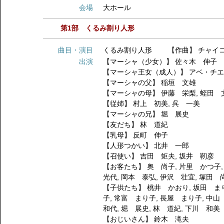
会場
大ホール
第1部 くるみ割り人形
曲目・演目
くるみ割り人形 【作曲】 チャイ
出演
【マーシャ（少女）】
佐々木 伸子
【マーシャ王女（成人）】
アベ・チ
【マーシャの父】
稲垣 文雄
【マーシャの母】
伊藤 栄梨
,
蛭田 
【従姉】
村上 初美
,
呉 一美
【マーシャの兄】
堀 展史
【友だち】
林 道紀
【乳母】
反町 伸子
【人形つかい】
北井 一郎
【召使い】
吉田 矩夫
,
坂井 靭彦
【お客たち】
奥 尚子
,
片里 かつ子
光代
,
岡本 泰弘
,
伊沢 壮宜
,
塚田 
【子供たち】
桃井 かおり
,
坂田 ま
子
,
常富 まり子
,
長屋 まり子
,
中山
和代
,
堀 展史
,
林 道紀
,
下川 和美
【おじいさん】
鈴木 滝夫