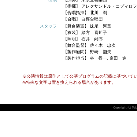
【指揮】
アレクサンドル・コプィロ
【合唱指揮】
北川 剛
【合唱】
白樺合唱団
スタッフ
【舞台装置】
妹尾 河童
【衣装】
緒方 喜矩子
【照明】
石井 尚郎
【舞台監督】
佐々木 忠次
【製作顧問】
野崎 韶夫
【製作担当】
林 得一
,
京田 進
※公演情報は原則として公演プログラムの記載に基づいて
※特殊な文字は置き換えられる場合があります。
Copyright (c) To