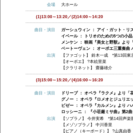
会場
大ホール
(1)13:00～13:20／(2)14:00～14:20
曲目・演目
ガーシュウィン ： アイ・ガット・リ
イベール ： トリオのための5つの小
メンケン ： 映画『美女と野獣』より
ベートーヴェン ： オーボエ三重奏曲 ハ
出演
【ファゴット】
鈴木一成 *第13回
【オーボエ】
?本絵里菜
【クラリネット】
齋藤雄介
(3)15:00～15:20／(4)16:00～16:20
曲目・演目
ドリーブ ： オペラ『ラクメ』より「
グノー ： オペラ『ロメオとジュリエ
ビゼー ： オペラ『カルメン』より 
ロッシーニ ： 『小荘厳ミサ曲』第2
出演
【ソプラノ】
今井実希 *第14回声楽
【メゾソプラノ】
中川香里
【ピアノ（キーボード）】
?山真由香