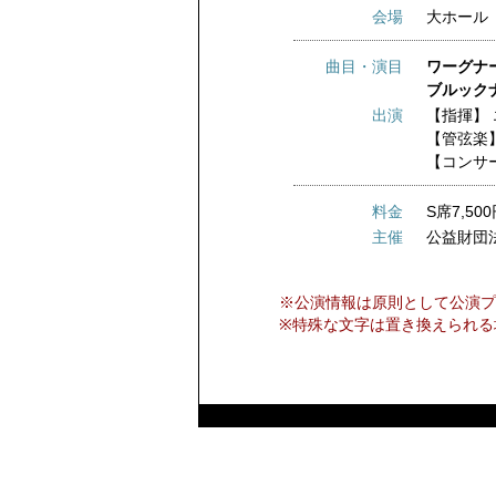
会場
大ホール
曲目・演目
ワーグナ
ブルックナ
出演
【指揮】
【管弦楽
【コンサ
料金
S席7,50
主催
公益財団
※公演情報は原則として公演プ
※特殊な文字は置き換えられる