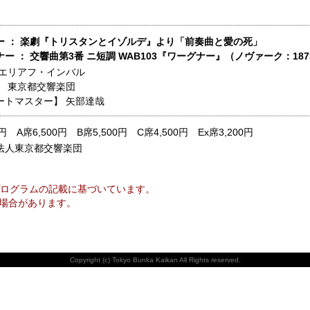
ー ： 楽劇『トリスタンとイゾルデ』より「前奏曲と愛の死」
ー ： 交響曲第3番 ニ短調 WAB103『ワーグナー』（ノヴァーク：18
エリアフ・インバル
】
東京都交響楽団
ートマスター】
矢部達哉
0円 A席6,500円 B席5,500円 C席4,500円 Ex席3,200円
法人東京都交響楽団
ログラムの記載に基づいています。
場合があります。
Copyright (c) Tokyo Bunka Kaikan All Rights reserved.