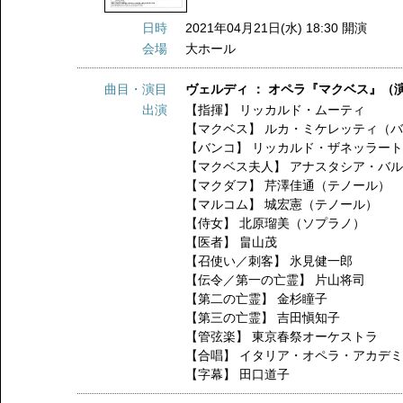
日時
2021年04月21日(水) 18:30 開演
会場
大ホール
曲目・演目
ヴェルディ ： オペラ『マクベス』（
出演
【指揮】
リッカルド・ムーティ
【マクベス】
ルカ・ミケレッティ（
【バンコ】
リッカルド・ザネッラー
【マクベス夫人】
アナスタシア・バ
【マクダフ】
芹澤佳通（テノール）
【マルコム】
城宏憲（テノール）
【侍女】
北原瑠美（ソプラノ）
【医者】
畠山茂
【召使い／刺客】
氷見健一郎
【伝令／第一の亡霊】
片山将司
【第二の亡霊】
金杉瞳子
【第三の亡霊】
吉田愼知子
【管弦楽】
東京春祭オーケストラ
【合唱】
イタリア・オペラ・アカデ
【字幕】
田口道子