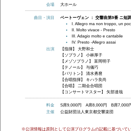
会場
大ホール
曲目・演目
ベートーヴェン ： 交響曲第9番 ニ短調 
I. Allegro ma non troppo, un p
II. Molto vivace - Presto
III. Adagio molto e cantabile
IV. Presto -Allegro assai
出演
【指揮】
大野和士
【ソプラノ】
小林厚子
【メゾソプラノ】
富岡明子
【テノール】
与儀巧
【バリトン】
清水勇麿
【合唱指揮】
キハラ良尚
【合唱】
二期会合唱団
【コンサートマスター】
矢部達哉
料金
S席9,000円 A席8,000円 B席7,000
主催
公益財団法人東京都交響楽団
※公演情報は原則として公演プログラムの記載に基づいて