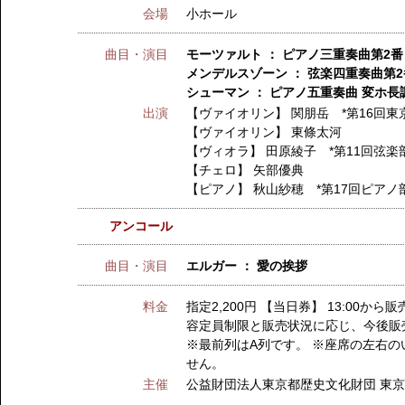
会場
小ホール
曲目・演目
モーツァルト ： ピアノ三重奏曲第2番
メンデルスゾーン ： 弦楽四重奏曲第2番 
シューマン ： ピアノ五重奏曲 変ホ長調 
出演
【ヴァイオリン】
関朋岳 *第16回
【ヴァイオリン】
東條太河
【ヴィオラ】
田原綾子 *第11回弦楽
【チェロ】
矢部優典
【ピアノ】
秋山紗穂 *第17回ピアノ
アンコール
曲目・演目
エルガー ： 愛の挨拶
料金
指定2,200円 【当日券】 13:0
容定員制限と販売状況に応じ、今後販
※最前列はA列です。 ※座席の左右
せん。
主催
公益財団法人東京都歴史文化財団 東