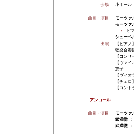
会場
小ホール
曲目・演目
モーツァル
モーツァル
ピ
シューベル
出演
【ピアノ
弦楽合奏団
【コンサ
【ヴァイ
恵子
【ヴィオ
【チェロ
【コント
アンコール
曲目・演目
モーツァル
武満徹 ：
武満徹 