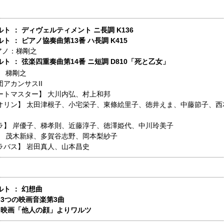
ト ： ディヴェルティメント ニ長調 K136
ト ： ピアノ協奏曲第13番 ハ長調 K415
アノ：梯剛之
ト ： 弦楽四重奏曲第14番 ニ短調 D810「死と乙女」
】
梯剛之
アカンサスII
ートマスター】
大川内弘、村上和邦
オリン】
太田津根子、小宅栄子、東條絵里子、徳井えま、中藤節子、西
ラ】
岸優子、梯孝則、近藤淳子、徳澤姫代、中川玲美子
】
茂木新緑、多賀谷志野、岡本梨紗子
ラバス】
岩田真人、山本昌史
ト ： 幻想曲
 3つの映画音楽第3曲
： 映画「他人の顔」よりワルツ