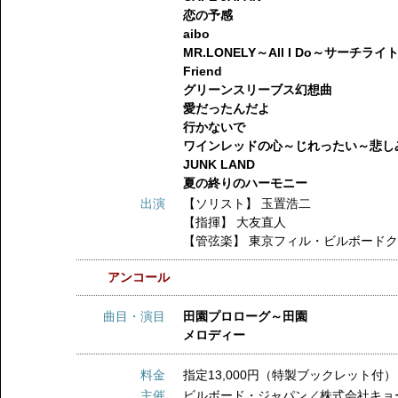
恋の予感
aibo
MR.LONELY～All I Do～サーチ
Friend
グリーンスリーブス幻想曲
愛だったんだよ
行かないで
ワインレッドの心～じれったい～悲し
JUNK LAND
夏の終りのハーモニー
出演
【ソリスト】
玉置浩二
【指揮】
大友直人
【管弦楽】
東京フィル・ビルボード
アンコール
曲目・演目
田園プロローグ～田園
メロディー
料金
指定13,000円（特製ブックレット付）
主催
ビルボード・ジャパン／株式会社キョ