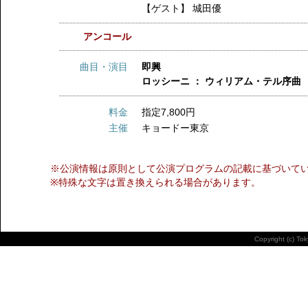
【ゲスト】
城田優
アンコール
曲目・演目
即興
ロッシーニ ： ウィリアム・テル序曲
料金
指定7,800円
主催
キョードー東京
※公演情報は原則として公演プログラムの記載に基づいて
※特殊な文字は置き換えられる場合があります。
Copyright (c) To