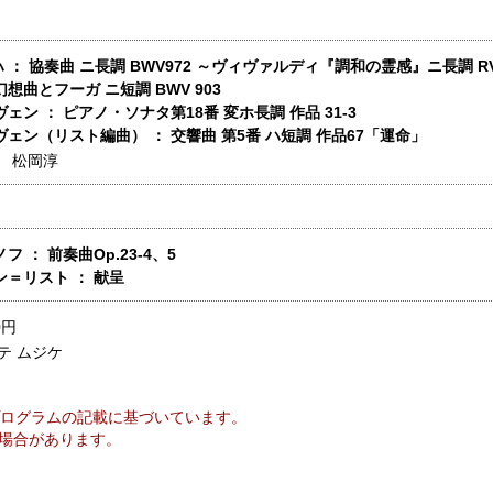
ッハ ： 協奏曲 ニ長調 BWV972 ～ヴィヴァルディ『調和の霊感』ニ長調 R
想曲とフーガ ニ短調 BWV 903
ェン ： ピアノ・ソナタ第18番 変ホ長調 作品 31-3
ェン（リスト編曲） ： 交響曲 第5番 ハ短調 作品67「運命」
】
松岡淳
フ ： 前奏曲Op.23-4、5
＝リスト ： 献呈
0円
テ ムジケ
ログラムの記載に基づいています。
場合があります。