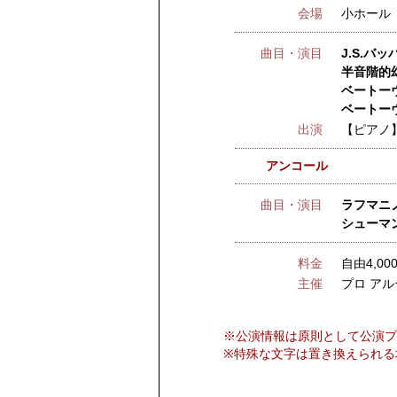
会場
小ホール
曲目・演目
J.S.バ
半音階的幻
ベートーヴ
ベートーヴ
出演
【ピアノ
アンコール
曲目・演目
ラフマニノ
シューマン
料金
自由4,00
主催
プロ アル
※公演情報は原則として公演プ
※特殊な文字は置き換えられる