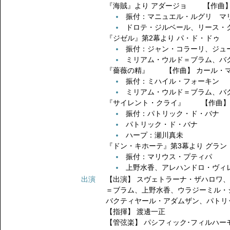
『海賊』より アダージョ 【作曲】
振付：マニュエル・ルグリ マ
ドロテ・ジルベール、リース・
『ジゼル』第2幕より パ・ド・ドゥ
振付：ジャン・コラーリ、ジュ
ミリアム・ウルド＝ブラム、バ
『薔薇の精』 【作曲】 カール・
振付：ミハイル・フォーキン
ミリアム・ウルド＝ブラム、バ
『サイレント・クライ』 【作曲】
振付：パトリック・ド・バナ
パトリック・ド・バナ
ハープ：瀬川真未
『ドン・キホーテ』第3幕より グラ
振付：マリウス・プティパ
上野水香、アレハンドロ・ヴィ
出演
【出演】
スヴェトラーナ・ザハロワ
＝ブラム、上野水香、ウラジーミル・
バクティヤール・アダムザン、パトリ
【指揮】
渡邊一正
【管弦楽】
パシフィック･フィルハー