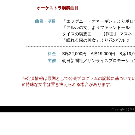
オーケストラ演奏曲目
曲目・演目
「エフゲニー・オネーギン」よりポ
「アルルの女」よりファランドール
タイスの瞑想曲 【作曲】 マスネ
「眠れる森の美女」より花のワルツ
料金
S席22,000円 A席19,000円 B席16,
主催
朝日新聞社／サンライズプロモーション東京／
※公演情報は原則として公演プログラムの記載に基づいて
※特殊な文字は置き換えられる場合があります。
Copyright (c) To