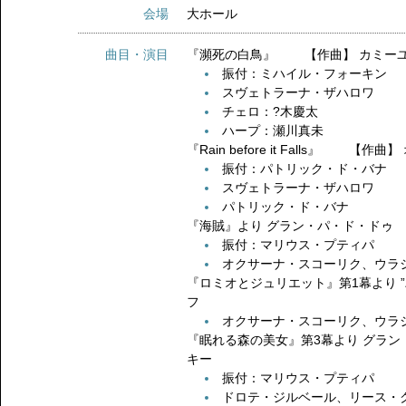
会場
大ホール
曲目・演目
『瀕死の白鳥』 【作曲】 カミー
振付：ミハイル・フォーキン
スヴェトラーナ・ザハロワ
チェロ：?木慶太
ハープ：瀬川真未
『Rain before it Falls』 
振付：パトリック・ド・バナ
スヴェトラーナ・ザハロワ
パトリック・ド・バナ
『海賊』より グラン・パ・ド・ドゥ
振付：マリウス・プティパ
オクサーナ・スコーリク、ウラ
『ロミオとジュリエット』第1幕より
フ
オクサーナ・スコーリク、ウラ
『眠れる森の美女』第3幕より グラ
キー
振付：マリウス・プティパ
ドロテ・ジルベール、リース・