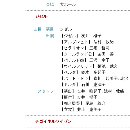
会場
大ホール
ジゼル
曲目・演目
ジゼル
出演
【ジゼル】
友井 櫻子
【アルブレヒト】
法村 牧緒
【ヒラリオン】
三宅 哲司
【クールランド公】
柴田 善
【バチルド姫】
三沢 幸子
【ウイルフリッド】
菊池 武久
【ベルタ】
鈴木 多起子
【パ・ド・ドゥ】
森川 起美子
,
赤沢
【ミルタ】
石川 恵津子
スタッフ
【演出】
友井 唯起子
,
法村 牧緒
【振付】
友井 櫻子
【舞台監督】
尾島 義介
【衣裳】
井上 恵美子
チゴイネルワイゼン