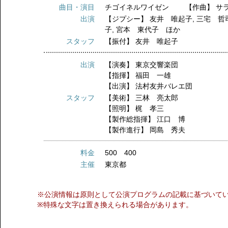
曲目・演目
チゴイネルワイゼン 【作曲】 サ
出演
【ジプシー】
友井 唯起子
,
三宅 哲
子
,
宮本 東代子 ほか
スタッフ
【振付】
友井 唯起子
出演
【演奏】
東京交響楽団
【指揮】
福田 一雄
【出演】
法村友井バレエ団
スタッフ
【美術】
三林 亮太郎
【照明】
梶 孝三
【製作総指揮】
江口 博
【製作進行】
岡島 秀夫
料金
500 400
主催
東京都
※公演情報は原則として公演プログラムの記載に基づいて
※特殊な文字は置き換えられる場合があります。