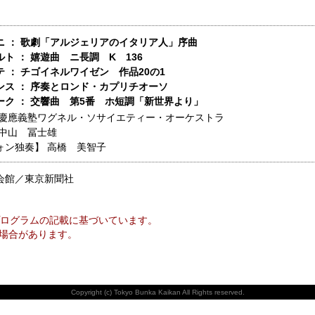
ニ ： 歌劇「アルジェリアのイタリア人」序曲
ト ： 嬉遊曲 ニ長調 K 136
 ： チゴイネルワイゼン 作品20の1
ンス ： 序奏とロンド・カプリチオーソ
ーク ： 交響曲 第5番 ホ短調「新世界より」
慶應義塾ワグネル・ソサイエティー・オーケストラ
中山 冨士雄
ォン独奏】
高橋 美智子
会館／東京新聞社
ログラムの記載に基づいています。
場合があります。
Copyright (c) Tokyo Bunka Kaikan All Rights reserved.