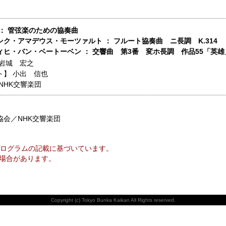
 ： 管弦楽のための協奏曲
ク・アマデウス・モーツァルト ： フルート協奏曲 ニ長調 K.314
ィヒ・バン・ベートーベン ： 交響曲 第3番 変ホ長調 作品55「英雄
岩城 宏之
ト】
小出 信也
NHK交響楽団
協会／NHK交響楽団
ログラムの記載に基づいています。
場合があります。
Copyright (c) Tokyo Bunka Kaikan All Rights reserved.