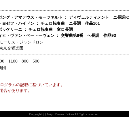
ガング・アマデウス・モーツァルト ： ディヴェルティメント ニ長調K1
・ヨゼフ・ハイドン ： チェロ協奏曲 ニ長調 作品101
ボッケリーニ ： チェロ協奏曲 変ロ長調
ィヒ・ヴァン・ベートーヴェン ： 交響曲第8番 へ長調 作品93
モーリス・ジャンドロン
東京交響楽団
400 1100 800 500
楽団
ログラムの記載に基づいています。
場合があります。
Copyright (c) Tokyo Bunka Kaikan All Rights reserved.