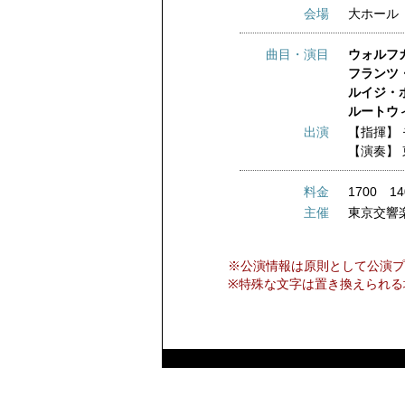
会場
大ホール
曲目・演目
ウォルフ
フランツ
ルイジ・
ルートウ
出演
【指揮】
【演奏】
料金
1700 1
主催
東京交響
※公演情報は原則として公演プ
※特殊な文字は置き換えられる