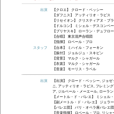
出演
【クロエ】
クロード・ベッシー
【ダフニス】
アッティリオ・ラビス
【リセイオン】
クリスティアヌ・ブ
【ドルコン】
ミシェル・デスコンベ
【ブリヤスキ】
ローラン・デュフロ
【合唱】
東京混声合唱団
【指揮】
ロベール・ブロ
スタッフ
【台本】
ミハイル・フォーキン
【振付】
ジョルジュ・スキビン
【背景】
マルク・シャガール
【衣裳】
マルク・シャガール
【音楽】
モーリス・ラベル
出演
【出演】
クロード・ベッシー
,
ジョゼ
ニ
,
アッティリオ・ラビス
,
フレミング
ア
,
ジルベール・メーエール
,
ローラン
【メートル・ド・バレエ】
ミシェル
【副メートル・ド・バレエ】
ジェラ
【バレエ団】
パリ・オペラ座バレエ
【音楽指揮】
ロベール・ブロ
,
リシャ