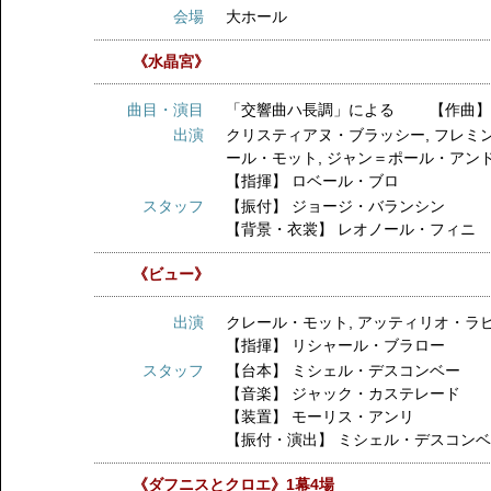
会場
大ホール
《水晶宮》
曲目・演目
「交響曲ハ長調」による 【作曲】
出演
クリスティアヌ・ブラッシー
,
フレミ
ール・モット
,
ジャン＝ポール・アン
【指揮】
ロベール・ブロ
スタッフ
【振付】
ジョージ・バランシン
【背景・衣裳】
レオノール・フィニ
《ビュー》
出演
クレール・モット
,
アッティリオ・ラ
【指揮】
リシャール・ブラロー
スタッフ
【台本】
ミシェル・デスコンベー
【音楽】
ジャック・カステレード
【装置】
モーリス・アンリ
【振付・演出】
ミシェル・デスコン
《ダフニスとクロエ》1幕4場