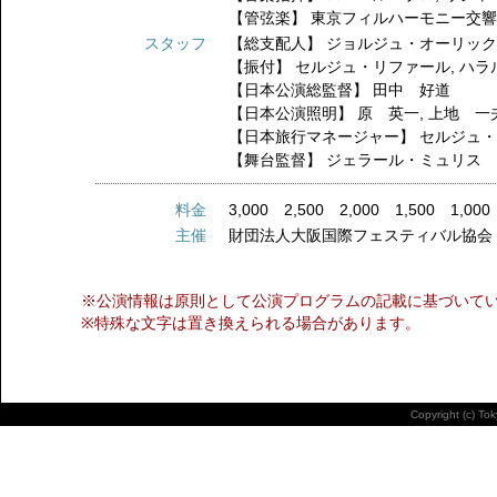
【管弦楽】
東京フィルハーモニー交
スタッフ
【総支配人】
ジョルジュ・オーリッ
【振付】
セルジュ・リファール
,
ハラ
【日本公演総監督】
田中 好道
【日本公演照明】
原 英一
,
上地 一
【日本旅行マネージャー】
セルジュ
【舞台監督】
ジェラール・ミュリス
料金
3,000 2,500 2,000 1,500 1,000
主催
財団法人大阪国際フェスティバル協会
※公演情報は原則として公演プログラムの記載に基づいて
※特殊な文字は置き換えられる場合があります。
Copyright (c) To