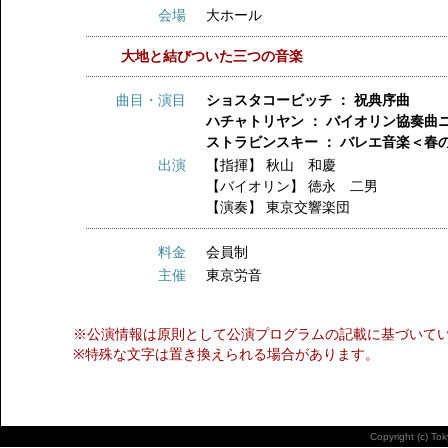
会場
大ホール
大地と結びついた三つの音楽
曲目・演目
ショスタコービッチ ： 祝典序曲
ハチャトリヤン ： バイオリン協奏曲
ストラビンスキー ： バレエ音楽＜春
出演
【指揮】
秋山 和慶
【バイオリン】
徳永 二男
【演奏】
東京交響楽団
料金
会員制
主催
東京労音
※公演情報は原則として公演プログラムの記載に基づいて
※特殊な文字は置き換えられる場合があります。
Copyright (c) To