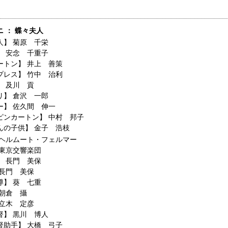
 ： 蝶々夫人
人】
菊原 千栄
】
安念 千重子
ートン】
井上 善策
プレス】
竹中 治利
】
及川 貢
リ】
倉沢 一郎
ー】
佐久間 伸一
ピンカートン】
中村 邦子
んの子供】
金子 浩枝
ヘルムート・フェルマー
東京交響楽団
】
長門 美保
長門 美保
導】
葵 七重
朝倉 攝
立木 定彦
督】
黒川 博人
督助手】
大橋 弓子