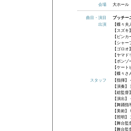
会場
大ホール
曲目・演目
プッチーニ
出演
【蝶々夫
【スズキ
【ピンカ
【シャー
【ゴロオ
【ヤマド
【ボンゾ
【ケート
【蝶々さ
スタッフ
【指揮】
【演奏】
【総監督
【演出】
【舞踊指
【美術】
【照明】
【舞台監
【舞台監