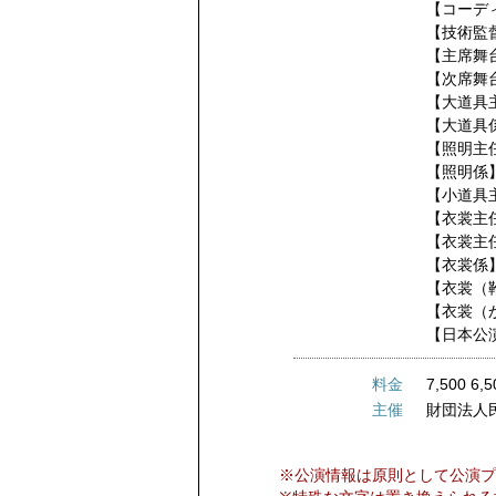
【コーデ
【技術監
【主席舞
【次席舞
【大道具
【大道具
【照明主
【照明係
【小道具
【衣裳主
【衣裳主
【衣裳係
【衣裳（
【衣裳（
【日本公
料金
7,500 6,5
主催
財団法人
※公演情報は原則として公演プ