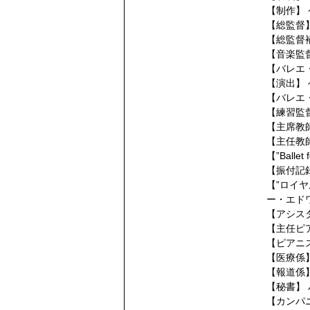
【制作】
【総監督
【総監督
【音楽監
【バレエ
【演出】
【バレエ
【練習監
【主席教
【主任教
【”Balle
【振付記
【”ロイ
ー・エド
【アシス
【主任ピ
【ピアニ
【医療係
【報道係
【秘書】
【カンパ