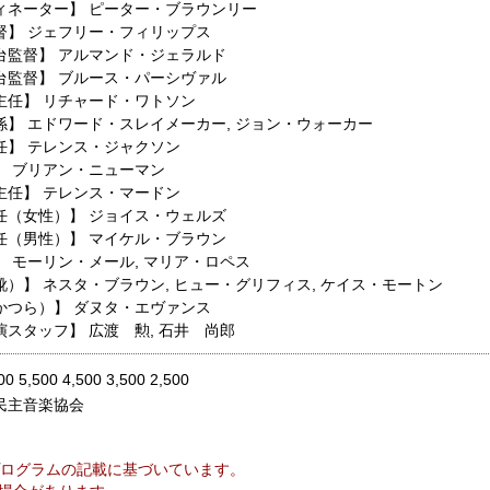
ィネーター】
ピーター・ブラウンリー
督】
ジェフリー・フィリップス
台監督】
アルマンド・ジェラルド
台監督】
ブルース・パーシヴァル
主任】
リチャード・ワトソン
係】
エドワード・スレイメーカー
,
ジョン・ウォーカー
任】
テレンス・ジャクソン
】
ブリアン・ニューマン
主任】
テレンス・マードン
任（女性）】
ジョイス・ウェルズ
任（男性）】
マイケル・ブラウン
】
モーリン・メール
,
マリア・ロペス
靴）】
ネスタ・ブラウン
,
ヒュー・グリフィス
,
ケイス・モートン
かつら）】
ダヌタ・エヴァンス
演スタッフ】
広渡 勲
,
石井 尚郎
00 5,500 4,500 3,500 2,500
民主音楽協会
ログラムの記載に基づいています。