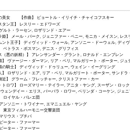
の美女 【作曲】 ピョートル・イリイチ・チャイコフスキー
スタン王】
レスリー・エドワーズ
ゲルト・ラーセン
,
ロザリンド・エアー
ラ姫】
メール・パーク
,
ジェニファー・ペニー
,
モニカ・メイスン
,
レス
ムント王子】
ディヴィッド・ウォール
,
アンソニー・ドーウェル
,
ディヴ
】
ベトラス・ボスマン
,
デニス・グリフィス
ス（悪の妖精）】
アレンサンダー・グラント
,
ロナルド・エンブレン
精】
ヴァージー・ダーマン
,
リア・ペリ
,
マルガリート・ポーター
,
ジュ
精の騎士】
ディヴィッド・ドゥリュー
,
ウェイン・イーグリング
人】
ロザリンド・エア
,
リア・ペリ
,
マルガリート・ポーター
,
サンドラ
側近】
グラーム・フレッチャー
,
クリストファー・カー
・トロワ】
ローズマリー・テイラー
,
アニタ・ヤング
,
スーザン・ロック
,
ウェンデイー・エリス
,
バーバラ・ロワー
,
ベリンダ・コーケン
,
ジェニ
】
ロイヤル・バレエ団
アンソニー・トワイナー
,
エマニュエル・ヤング
】
東京フィルハーモニー交響楽団
マリウス・プチパ
ピーター・ファーマー
ピーター・ファーマー