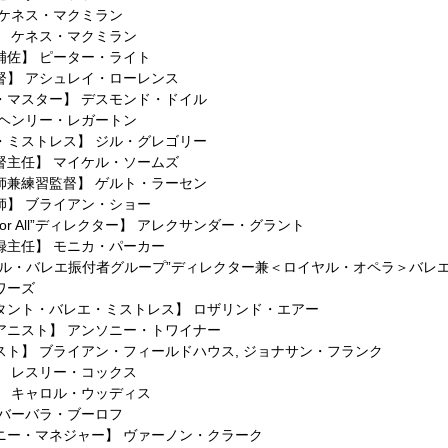
ケネス・マクミラン
】
ケネス・マクミラン
補佐】
ピーター・ライト
督】
アシュレイ・ローレンス
・マスター】
デスモンド・ドイル
ヘンリー・レガートン
・ミストレス】
ジル・グレゴリー
督主任】
マイケル・ソームズ
師兼練習監督】
ゲルト・ラーセン
師】
ブライアン・ショー
t for All”ディレクター】
アレクサンダー・グラント
録主任】
モニカ・パーカー
ヤル・バレエ振付者グループ”ディレクター兼＜ロイヤル・オペラ＞バレ
ワーズ
タント・バレエ・ミストレス】
ロザリンド・エアー
アニスト】
アンソニー・トワイナー
スト】
ブライアン・フィールドハウス
,
ジョナサン・フランク
】
レスリー・コックス
】
キャロル・ウッディス
バーバラ・ブーロフ
ニー・マネジャー】
ヴァーノン・クラーク