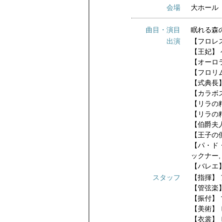
会場
大ホール
曲目・演目
眠れる森
出演
【フロレ
【王妃】
【オーロ
【フロリ
【式典長
【カラボ
【リラの
【リラの
【伯爵夫
【王子の
【パ・ド
ックナー
【バレエ
スタッフ
【指揮】
【管弦楽
【振付】
【美術】
【衣裳】