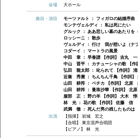
会場
大ホール
曲目・演目
モーツァルト ： フィガロの結婚序曲
モンテヴェルディ ： 私は死にたい
グルック ： ああ悲しい墓のあたりを
ロッシーニ ： 散歩
ヴェルディ ： 行け 我が想いよ（ナ
コダーイ ： マートラの風景
中田 章 ： 早春譜 【作詞】 吉丸 一
中山 晋平 ： カチューシャの歌 【作
弘田 龍太郎 ： 叱られて 【作詞】 
近衞 秀麿 ： ちんちん千鳥 【作詞】
山田 耕筰 ： ペチカ 【作詞】 北原
山田 耕筰 ： 曼珠沙華 【作詞】 北
服部 正 ： 野の羊 【作詞】 大木 惇
林 光 ： 花の歌 【作詞】 佐藤 信
武満 徹 ： 死んだ男の残したものは 
出演
【指揮】
岩城 宏之
【合唱】
東京混声合唱団
【ピアノ】
林 光