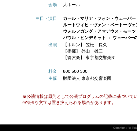
会場
大ホール
曲目・演目
カール・マリア・フォン・ウェーバー 
ルートウィヒ・ヴァン・ベートーヴェン
ウォルフガング・アマデウス・モーツァル
パウル・ヒンデミット ： ウェーバー
出演
【ホルン】
笠松 長久
【指揮】
外山 雄三
【管弦楽】
東京都交響楽団
料金
800 500 300
主催
財団法人 東京都交響楽団
※公演情報は原則として公演プログラムの記載に基づいて
※特殊な文字は置き換えられる場合があります。
Copyright (c) To