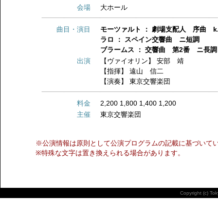
会場
大ホール
曲目・演目
モーツァルト ： 劇場支配人 序曲 k.
ラロ ： スペイン交響曲 ニ短調
ブラームス ： 交響曲 第2番 ニ長調
出演
【ヴァイオリン】
安部 靖
【指揮】
遠山 信二
【演奏】
東京交響楽団
料金
2,200 1,800 1,400 1,200
主催
東京交響楽団
※公演情報は原則として公演プログラムの記載に基づいて
※特殊な文字は置き換えられる場合があります。
Copyright (c) To