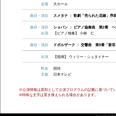
会場
大ホール
曲目・演目
スメタナ ： 歌劇「売られた花嫁」序
曲目・演目
ショパン ： ピアノ協奏曲 第2番 
出演
【ピアノ独奏】
小林 仁
曲目・演目
ドボルザーク ： 交響曲 第9番「新
出演
【指揮】
ウィリー・シュタイナー
料金
招待
主催
日本テレビ
※公演情報は原則として公演プログラムの記載に基づいて
※特殊な文字は置き換えられる場合があります。