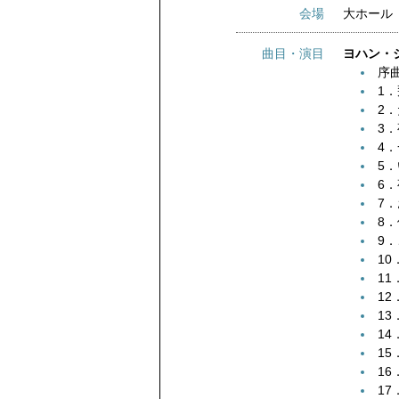
会場
大ホール
曲目・演目
ヨハン・
序
1
2
3
4
5
6
7
8
9
1
1
1
1
14
1
1
1