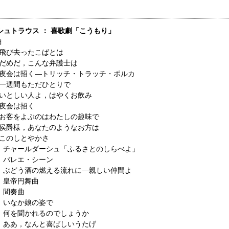
シュトラウス ： 喜歌劇「こうもり」
曲
．飛び去ったこばとは
．だめだ，こんな弁護士は
．夜会は招く―トリッチ・トラッチ・ポルカ
．一週間もただひとりで
．いとしい人よ，はやくお飲み
．夜会は招く
．お客をよぶのはわたしの趣味で
．侯爵様，あなたのようなお方は
．このしとやかさ
0．チャールダーシュ「ふるさとのしらべよ」
1．バレエ・シーン
2．ぶどう酒の燃える流れに―親しい仲間よ
3．皇帝円舞曲
．間奏曲
5．いなか娘の姿で
6．何を聞かれるのでしょうか
7．ああ，なんと喜ばしいうたげ