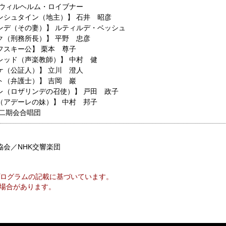
ウィルヘルム・ロイブナー
ンシュタイン（地主）】
石井 昭彦
ンデ（その妻）】
ルティルデ・ベッシュ
ク（刑務所長）】
平野 忠彦
フスキー公】
栗本 尊子
レッド（声楽教師）】
中村 健
ケ（公証人）】
立川 澄人
ト（弁護士）】
吉岡 巖
レ（ロザリンデの召使）】
戸田 政子
（アデーレの妹）】
中村 邦子
二期会合唱団
協会／NHK交響楽団
ログラムの記載に基づいています。
場合があります。