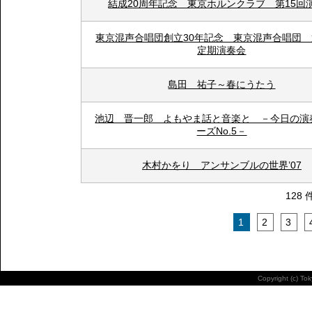
結成20周年記念 東京ホルンクラブ 第15回
東京混声合唱団創立30年記念 東京混声合唱団 第
定期演奏会
島田 祐子～春にうたう
池辺 晋一郎 よもやま話と音楽と －今日の演
ーズNo.5－
木村かをり アンサンブルの世界’07
128 
1
2
3
Copyright (c) To