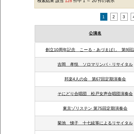
検索結果 該当
128
件中 1 ～ 20 件の表示
1
2
3
公演名
創立10周年記念 こーる・あづまばし 第9回
吉岡 孝悦 ソロマリンバ・リサイタル
邦楽4人の会 第67回定期演奏会
そにどり合唱団 松戸女声合唱団演奏会
東京ゾリステン 第75回定期演奏会
菊池 悌子 十七絃箏によるリサイタル