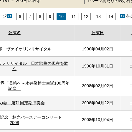
 181 ～ 200 件の表示
1ページあたりの表示
6
7
8
9
10
11
12
13
14
公演名
公演日
郎 ヴァイオリンリサイタル
1996年04月02日
ラノリサイタル 日本歌曲の現在を歌
1996年10月31日
う
界「長崎へ～永井隆博士生誕100周年
2008年02月02日
記念」
の会 第71回定期演奏会
2008年04月22日
版記念 林光バースデーコンサート
2008年10月04日
2008