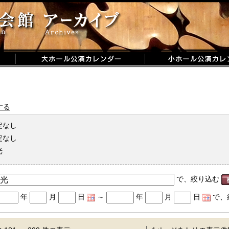
する
定なし
定なし
光
で、絞り込む
年
月
日
～
年
月
日
で、