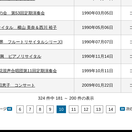
の会 第53回定期演奏会
1990年03月05日
イタル 横山 美奈＆西川 裕子
1990年05月06日
界 フルートリサイタルシリーズⅠ
1990年07月07日
興 ピアノリサイタル
1990年11月14日
立花混声合唱団第11回定期演奏会
1999年10月11日
田恵子 コンサート
2009年01月22日
324 件中 181 ～ 200 件の表示
6
7
8
9
10
11
12
13
14