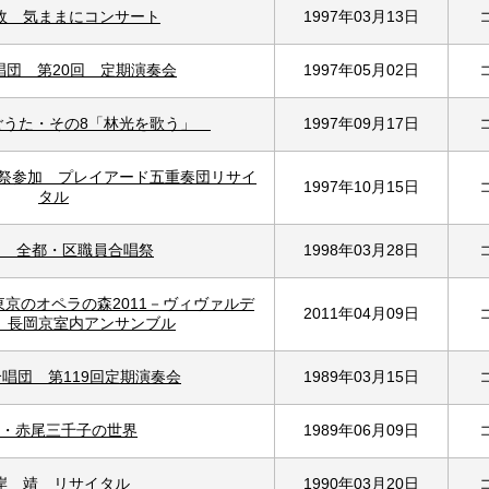
政 気ままにコンサート
1997年03月13日
唱団 第20回 定期演奏会
1997年05月02日
ごうた・その8「林光を歌う」
1997年09月17日
術祭参加 プレイアード五重奏団リサイ
1997年10月15日
タル
回 全都・区職員合唱祭
1998年03月28日
京のオペラの森2011－ヴィヴァルデ
2011年04月09日
》長岡京室内アンサンブル
唱団 第119回定期演奏会
1989年03月15日
・赤尾三千子の世界
1989年06月09日
岸 靖 リサイタル
1990年03月20日