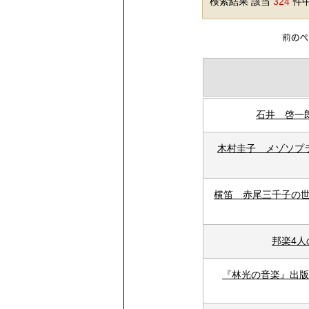
検索結果 該当
324
件中
石井 啓一
木村圭子 メゾソプ
横笛 赤尾三千子の世
邦楽4人
『林光の音楽』出