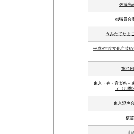
佐藤光
都職員合
うみたてたま
平成9年度文化庁芸
第21
東京・春・音楽祭－東
ィ《四季
東京混声合
横笛
山