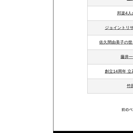
邦楽4人
ジョイントリサ
佐久間由美子の世
藤井一
創立14周年 
竹