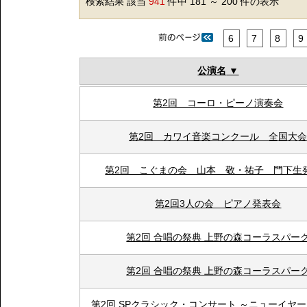
検索結果 該当
941
件中 181 ～ 200 件の表示
6
7
8
9
公演名
第2回 コーロ・ピーノ演奏会
第2回 カワイ音楽コンクール 全国大
第2回 こぐまの会 山本 敬・祐子 門下生
第2回3人の会 ピアノ発表会
第2回 合唱の祭典 上野の森コーラスパー
第2回 合唱の祭典 上野の森コーラスパー
第2回 SPクラシック・コンサート ～ニューイヤ