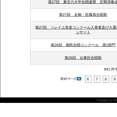
第27回 東京六大学合唱連盟 定期演奏
第27回 全都・区職員合唱祭
第27回 ソレイユ音楽コンクール入賞者及び入選
ンサート
第26回 都民合唱コンクール 第1部門
第26回 台東区合唱祭
941 件
6
7
8
9
Copyright (c) To