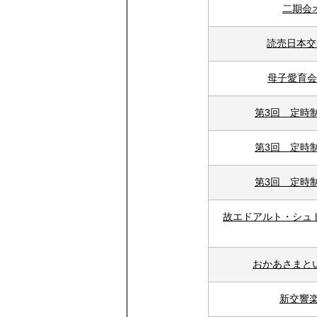
二期会
読売日本交
母子愛育会
第3回 定時
第3回 定時
第3回 定時
故エドアルト・シュ
おかあさまと
新交響