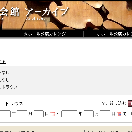
する
定なし
定なし
ュトラウス
で、絞り込む
年
月
日
～
年
月
日
で、