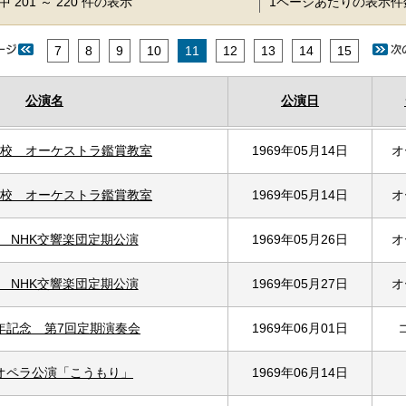
 201 ～ 220 件の表示
1ページあたりの表示
7
8
9
10
11
12
13
14
15
公演名
公演日
校 オーケストラ鑑賞教室
1969年05月14日
オ
校 オーケストラ鑑賞教室
1969年05月14日
オ
回 NHK交響楽団定期公演
1969年05月26日
オ
回 NHK交響楽団定期公演
1969年05月27日
オ
年記念 第7回定期演奏会
1969年06月01日
オペラ公演「こうもり」
1969年06月14日