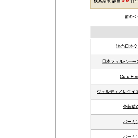
検索結果 該当
408
件中
読売日本交
日本フィルハーモ
Coro 
ヴェルディ／レクイ
斉藤晴
バーミ
バーミ