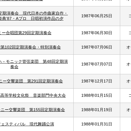
回定期演奏会 現代日本の作曲家自作・
1987年06月25日
典'87・Aプロ 日唱初演作品の夕
ミー合唱団第29回定期演奏会
1987年06月30日
第102回定期演奏会・特別演奏会
1987年07月06日
オ
ハ－モニック管弦楽団 第48回定期演
1987年07月07日
オ
奏会
ニー交響楽団 第291回定期演奏会
1987年12月17日
オ
都高等学校文化祭 音楽部門中央大会
1988年01月15日
ニー交響楽団 第155回定期演奏会
1988年01月19日
オ
術フェスティバル 現代舞踊公演
1988年01月31日