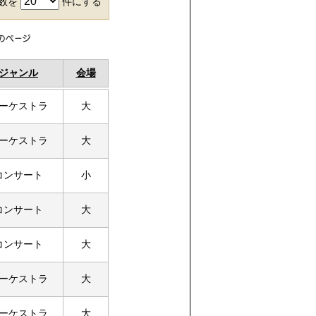
件数を
件にする
ジャンル
会場
ーケストラ
大
ーケストラ
大
コンサート
小
コンサート
大
コンサート
大
ーケストラ
大
ーケストラ
大