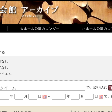
する
定なし
定なし
クイエム
で、絞り込む
年
月
日
～
年
月
日
で、