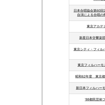
日本合唱協会第60
自演による合唱の祭
東京アカデ
新星日本交響楽団
東京シティ・フィル
東京フィルハーモ
昭和62年度 東京
新日本フィルハーモ
'88都民芸