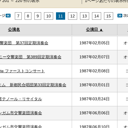
 201 ～ 220 件の表示
1ページあたりの表示
7
8
9
10
11
12
13
14
15
公演名
公演日
響楽団 第37回定期演奏会
1987年02月05日
オ
ニー交響楽団 第389回定期演奏会
1987年02月07日
オ
Fonte ファーストコンサート
1987年02月08日
エム 新都民合唱団第33回定期演奏会
1987年03月01日
彦テノール・リサイタル
1987年03月24日
ンガム市交響楽団演奏会
1987年06月06日
オ
ンガム市交響楽団演奏会
1987年06月10日
オ