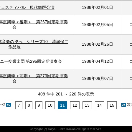
術フェスティバル 現代舞踊公演
1988年02月01日
年度楽季＜後期＞ 第267回定期演奏
1988年02月05日
会
本音楽の夕べ シリーズ10 清瀬保二
1988年02月26日
作品展
ニー交響楽団 第295回定期演奏会
1988年04月12日
年度楽季＜前期＞ 第273回定期演奏
1988年06月07日
会
408 件中 201 ～ 220 件の表示
7
8
9
10
11
12
13
14
15
Copyright (c) Tokyo Bunka Kaikan All Rights reserved.