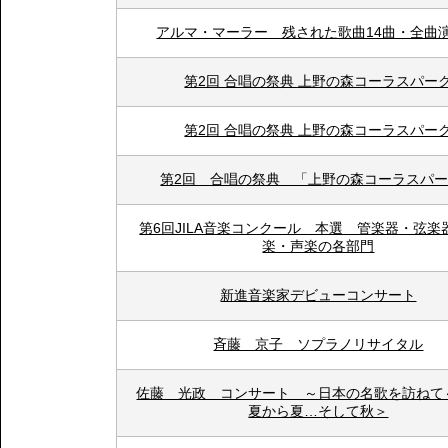
アルマ・マーラー 残された歌曲14曲・全曲
第2回 合唱の祭典 上野の森コーラスパー
第2回 合唱の祭典 上野の森コーラスパー
第2回 合唱の祭典 「上野の森コーラスパ
第6回JILA音楽コンクール 本選 管楽器・弦楽
楽・声楽の各部門
新進音楽家デビューコンサート
斉藤 京子 ソプラノリサイタル
佐藤 光政 コンサート ～日本の名歌を訪ねて
夏から夏…そして秋＞