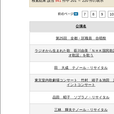
検索結果 該当
941
件中 201 ～ 220 件の表示
7
8
9
10
公演名
第25回 全都・区職員 合唱祭
ラジオから生まれた歌 藍川由美「ＮＨＫ国民歌
オ歌謡」を歌う
田 大成 テノール・リサイタル
東京室内歌劇場コンサート 竹村 靖子＆池田 
イントコンサート
品田 昭子 ソプラノ・リサイタル
三林 輝夫テノール・リサイタル