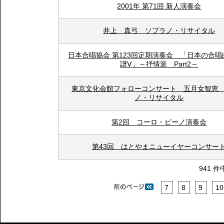
2001年 第71回 新人演奏会
井上 真弓 ソプラノ・リサイタル
日本合唱協会 第123回定期演奏会 「日本の合
譜Ⅴ」～抒情派 Part2～
東京文化会館フォローコンサート 五月女智恵
ノ・リサイタル
第2回 コーロ・ピーノ演奏会
第43回 はとやまニューイヤーコンサー
941 件
7
8
9
10