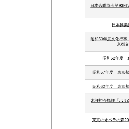
日本合唱協会第93
日本興業
昭和50年度文化行
京都
昭和52年度
昭和57年度 東京
昭和62年度 東京
木許裕介指揮「パリ
東京のオペラの森2