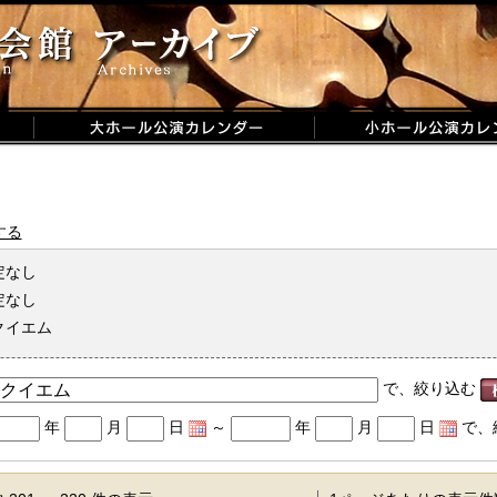
する
定なし
定なし
クイエム
で、絞り込む
年
月
日
～
年
月
日
で、