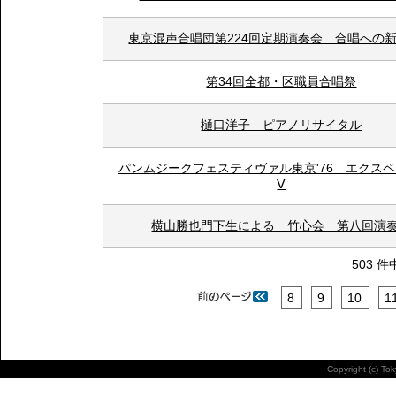
東京混声合唱団第224回定期演奏会 合唱への
第34回全都・区職員合唱祭
樋口洋子 ピアノリサイタル
パンムジークフェスティヴァル東京'76 エクス
Ⅴ
横山勝也門下生による 竹心会 第八回演
503 件
8
9
10
1
Copyright (c) To