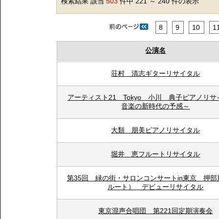
検索結果 該当
503
件中 221 ～ 240 件の表示
8
9
10
1
公演名
荘村 清志ギターリサイタル
アーティスト21 Tokyo 小川 典子ピアノリ
音楽の新時代の予感～
大類 朋美ピアノリサイタル
堀井 恵フルートリサイタル
第35回 緑の街・サロンコンサートin東京 押
ルート） デビューリサイタル
東京混声合唱団 第221回定期演奏会