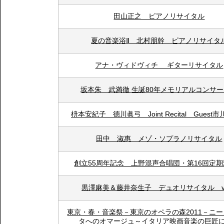
田山正之 ピアノリサイタル
夏の音楽浴Ⅱ 北村朋幹 ピアノリサイタ
アナ・ヴィドヴィチ ギターリサイタル
坂本朱 武満徹 生誕80年メモリアルコン
枡本安紀子 德川眞弓 Joint Recital Gues
田中 淑惠 メゾ・ソプラノリサイタル
創立55周年記念 上野混声合唱団・第16回定
黒澤麻美＆藤井奈生子 デュオリサイタル vo
東京・春・音楽祭－東京のオペラの森2011－ニ
タへのオマージュ～イタリア映画音楽の巨匠