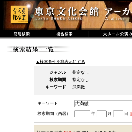
▲検索条件を非表示にする
ジャンル
指定なし
検索期間
指定なし
キーワード
武満徹
キーワード
検索期間（西暦）
年
月
日