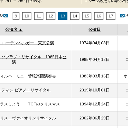
 241 ～ 260 件の表示
1ページあたりの表示
9
10
11
12
13
14
15
16
17
公演名
公演日
・ローテンベルガー 東京公演
1974年04月08日
ソプラノ・リサイタル 1985日本公
1985年04月12日
演
ィルハーモニー管弦楽団演奏会
1983年03月16日
オ
ーティン ピアノ・リサイタル
2019年10月01日
ラスしよう！ TCFのクリスマス
1994年12月24日
リス ヴァイオリンリサイタル
2002年06月29日