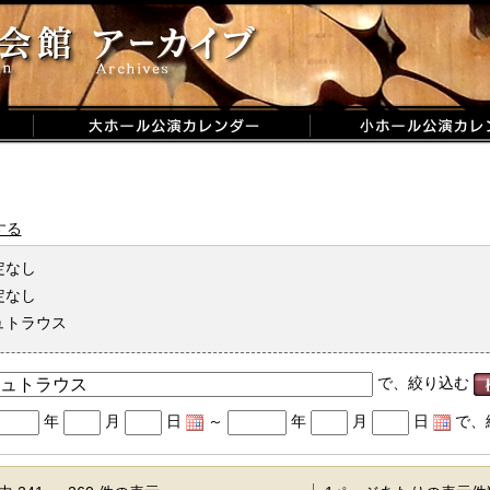
する
定なし
定なし
ュトラウス
で、絞り込む
年
月
日
～
年
月
日
で、