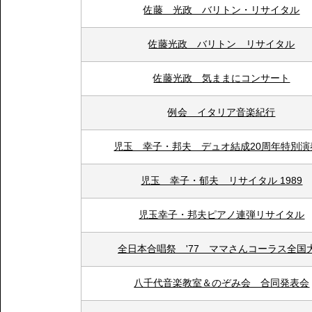
佐藤 光政 バリトン・リサイタル
佐藤光政 バリトン リサイタル
佐藤光政 気ままにコンサート
例会 イタリア音楽紀行
児玉 幸子・邦夫 デュオ結成20周年特別演
児玉 幸子・郁夫 リサイタル 1989
児玉幸子・邦夫ピアノ連弾リサイタル
全日本合唱祭 '77 ママさんコーラス全国
八千代音楽教室＆のぞみ会 合同発表会