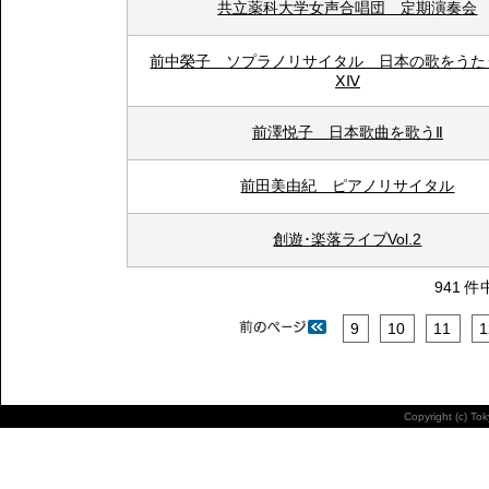
共立薬科大学女声合唱団 定期演奏会
前中榮子 ソプラノリサイタル 日本の歌をうたう 
ⅩⅣ
前澤悦子 日本歌曲を歌うⅡ
前田美由紀 ピアノリサイタル
創遊･楽落ライブVol.2
941 件
9
10
11
1
Copyright (c) To