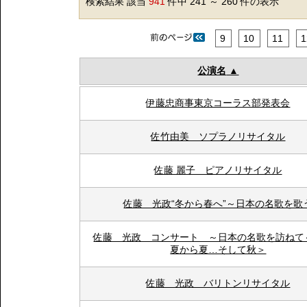
検索結果 該当
941
件中 241 ～ 260 件の表示
9
10
11
1
公演名
伊藤忠商事東京コーラス部発表会
佐竹由美 ソプラノリサイタル
佐藤 麗子 ピアノリサイタル
佐藤 光政“冬から春へ”～日本の名歌を歌
佐藤 光政 コンサート ～日本の名歌を訪ねて
夏から夏…そして秋＞
佐藤 光政 バリトンリサイタル