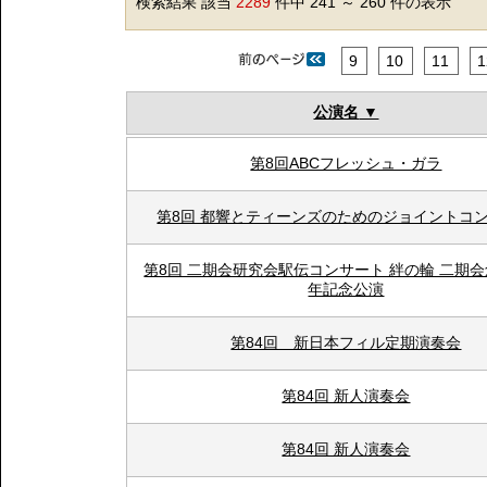
検索結果 該当
2289
件中 241 ～ 260 件の表示
9
10
11
1
公演名
第8回ABCフレッシュ・ガラ
第8回 都響とティーンズのためのジョイントコ
第8回 二期会研究会駅伝コンサート 絆の輪 二期会
年記念公演
第84回 新日本フィル定期演奏会
第84回 新人演奏会
第84回 新人演奏会