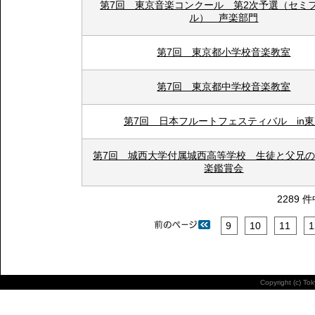
第7回 東京音楽コンクール 第2次予選（セミ
ル） 声楽部門
第7回 東京都小学校音楽教室
第7回 東京都中学校音楽教室
第7回 日本フルートフェスティバル in
第7回 城西大学付属城西高等学校 生徒と父兄
楽鑑賞会
2289 
9
10
11
1
Copyright (c) To