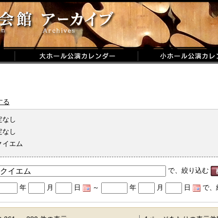
する
定なし
定なし
クイエム
で、絞り込む
年
月
日
～
年
月
日
で、