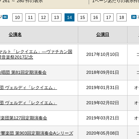
 261 ～ 280 件の表示
1ページあたりの表示
10
11
12
13
14
15
16
17
18
公演名
公演日
ツァルト「レクイエム」―ヴァチカン国
2017年10月10日
際音楽祭2017記念
唱団 第81回定期演奏会
2018年09月01日
団 ヴェルディ「レクイエム」
2019年01月31日
オ
団 ヴェルディ「レクイエム」
2019年02月02日
オ
楽団第127回定期演奏会
2019年03月21日
オ
響楽団 第903回定期演奏会Aシリーズ
2020年05月08日