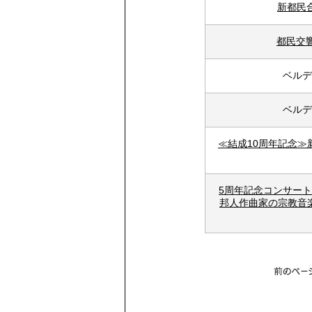
新都民
都民交響
ベルデ
ベルデ
≪結成10周年記念≫
5周年記念コンサー
邦人作曲家の宗教音