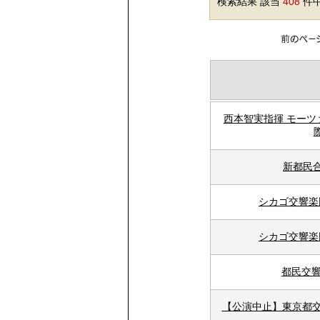
検索結果 該当
408
件中
西本智実指揮 モー
新都民合
シカゴ交響楽
シカゴ交響楽
都民交響
【公演中止】東京都交