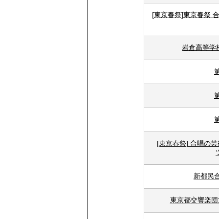
[東京春祭]東京春祭 合
岩倉高等学
[東京春祭] 合唱の芸
新都民合
東京都交響楽団