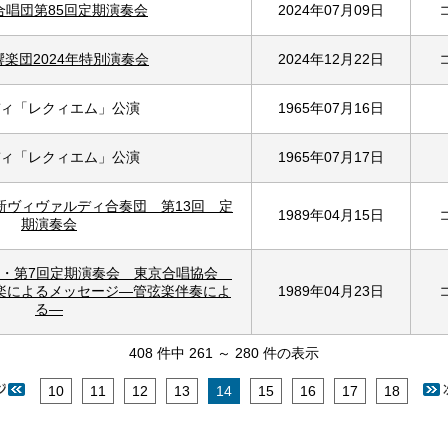
合唱団第85回定期演奏会
2024年07月09日
楽団2024年特別演奏会
2024年12月22日
ィ「レクィエム」公演
1965年07月16日
ィ「レクィエム」公演
1965年07月17日
新ヴィヴァルディ合奏団 第13回 定
1989年04月15日
期演奏会
ト・第7回定期演奏会 東京合唱協会
楽によるメッセージ―管弦楽伴奏によ
1989年04月23日
る―
408 件中 261 ～ 280 件の表示
10
11
12
13
14
15
16
17
18